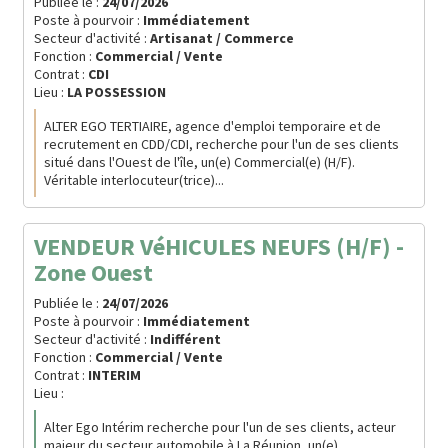
Publiée le :
24/07/2026
Poste à pourvoir :
Immédiatement
Secteur d'activité :
Artisanat / Commerce
Fonction :
Commercial / Vente
Contrat :
CDI
Lieu :
LA POSSESSION
ALTER EGO TERTIAIRE, agence d'emploi temporaire et de
recrutement en CDD/CDI, recherche pour l'un de ses clients
situé dans l'Ouest de l'île, un(e) Commercial(e) (H/F).
Véritable interlocuteur(trice)...
VENDEUR VéHICULES NEUFS (H/F) -
Zone Ouest
Publiée le :
24/07/2026
Poste à pourvoir :
Immédiatement
Secteur d'activité :
Indifférent
Fonction :
Commercial / Vente
Contrat :
INTERIM
Lieu :
Alter Ego Intérim recherche pour l'un de ses clients, acteur
majeur du secteur automobile à La Réunion, un(e)