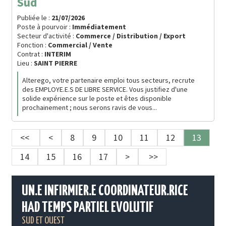
Sud
Publiée le :
21/07/2026
Poste à pourvoir :
Immédiatement
Secteur d'activité :
Commerce / Distribution / Export
Fonction :
Commercial / Vente
Contrat :
INTERIM
Lieu :
SAINT PIERRE
Alterego, votre partenaire emploi tous secteurs, recrute
des EMPLOYE.E.S DE LIBRE SERVICE. Vous justifiez d'une
solide expérience sur le poste et êtes disponible
prochainement ; nous serons ravis de vous...
<<
<
8
9
10
11
12
13
14
15
16
17
>
>>
UN.E INFIRMIER.E COORDINATEUR.RICE
HAD TEMPS PARTIEL EVOLUTIF
SUD ET OUEST