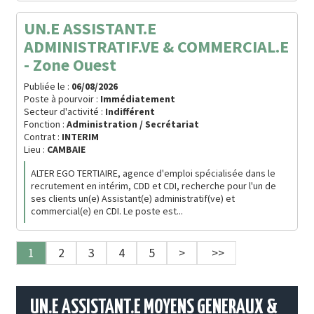
UN.E ASSISTANT.E
ADMINISTRATIF.VE & COMMERCIAL.E
- Zone Ouest
Publiée le :
06/08/2026
Poste à pourvoir :
Immédiatement
Secteur d'activité :
Indifférent
Fonction :
Administration / Secrétariat
Contrat :
INTERIM
Lieu :
CAMBAIE
ALTER EGO TERTIAIRE, agence d'emploi spécialisée dans le
recrutement en intérim, CDD et CDI, recherche pour l'un de
ses clients un(e) Assistant(e) administratif(ve) et
commercial(e) en CDI. Le poste est...
1
2
3
4
5
>
>>
UN.E ASSISTANT.E MOYENS GENERAUX &