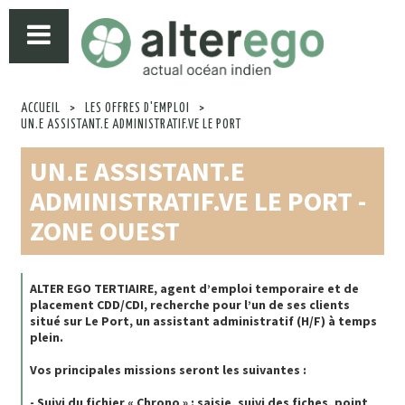
ACCUEIL
>
LES OFFRES D'EMPLOI
>
UN.E ASSISTANT.E ADMINISTRATIF.VE LE PORT
UN.E ASSISTANT.E
ADMINISTRATIF.VE LE PORT -
ZONE OUEST
ALTER EGO TERTIAIRE, agent d’emploi temporaire et de
placement CDD/CDI, recherche pour l’un de ses clients
situé sur Le Port, un assistant administratif (H/F) à temps
plein.
Vos principales missions seront les suivantes :
- Suivi du fichier « Chrono » : saisie, suivi des fiches, point