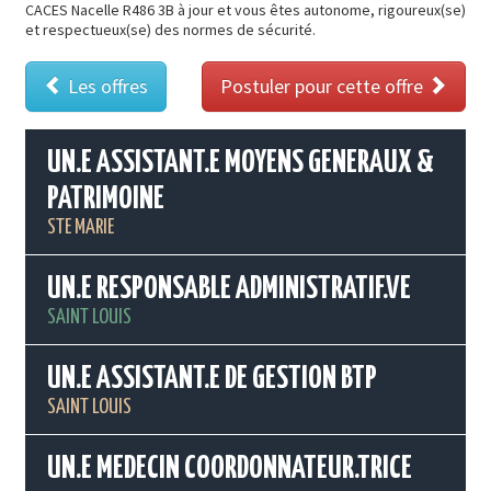
CACES Nacelle R486 3B à jour et vous êtes autonome, rigoureux(se)
et respectueux(se) des normes de sécurité.
Les offres
Postuler pour cette offre
UN.E ASSISTANT.E MOYENS GENERAUX &
PATRIMOINE
STE MARIE
UN.E RESPONSABLE ADMINISTRATIF.VE
SAINT LOUIS
UN.E ASSISTANT.E DE GESTION BTP
SAINT LOUIS
UN.E MEDECIN COORDONNATEUR.TRICE