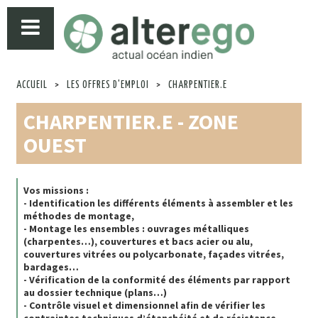
ACCUEIL
>
LES OFFRES D'EMPLOI
>
CHARPENTIER.E
CHARPENTIER.E - ZONE
OUEST
Vos missions :
- Identification les différents éléments à assembler et les
méthodes de montage,
- Montage les ensembles : ouvrages métalliques
(charpentes…), couvertures et bacs acier ou alu,
couvertures vitrées ou polycarbonate, façades vitrées,
bardages…
- Vérification de la conformité des éléments par rapport
au dossier technique (plans…)
- Contrôle visuel et dimensionnel afin de vérifier les
contraintes techniques d’étanchéité et de résistance,