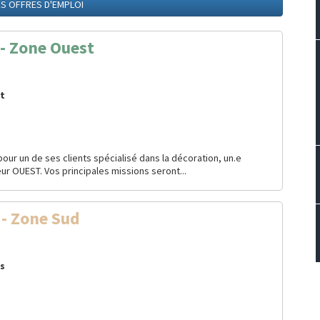
ES OFFRES D'EMPLOI
 Zone Ouest
rt
ur un de ses clients spécialisé dans la décoration, un.e
r OUEST. Vos principales missions seront...
- Zone Sud
cs